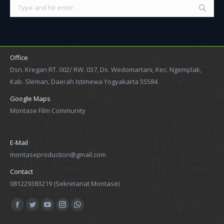
Search:
Office
Dsn. Kregan RT. 002/ RW. 037, Ds. Wedomartani, Kec. Ngemplak,
Kab. Sleman, Daerah Istimewa Yogyakarta 55584.
Google Maps
Montase Film Community
E-Mail
montaseproduction@gmail.com
Contact
081229383219 (Sekretariat Montase)
Find us on:
Facebook
Twitter
YouTube
Instagram
Whatsapp