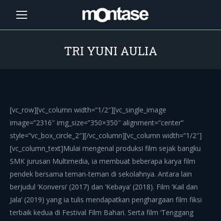
TRI YUNI AULIA
You are here:
[vc_row][vc_column width=”1/2″][vc_single_image
image=”2316″ img_size=”350×350″ alignment=”center”
style=”vc_box_circle_2″][/vc_column][vc_column width=”1/2″]
[vc_column_text]Mulai mengenal produksi film sejak bangku
SMK jurusan Multimedia, ia membuat beberapa karya film
pendek bersama teman-teman di sekolahnya. Antara lain
berjudul ‘Konversi’ (2017) dan ‘Kebaya’ (2018). Film ‘Kail dan
Jala’ (2019) yang ia tulis mendapatkan penghargaan film fiksi
terbaik kedua di Festival Film Bahari. Serta film ‘Tenggang