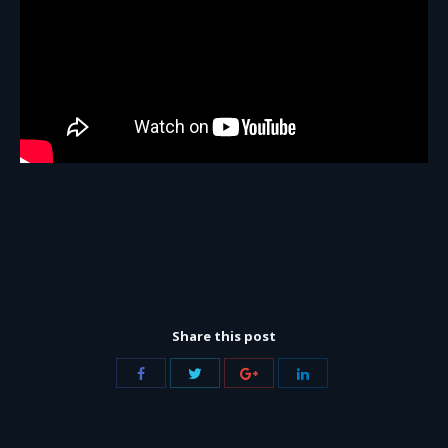
Share this post
Share
Share
Share
Share
with
with
with
with
Twitter
Facebook
Google+
LinkedIn