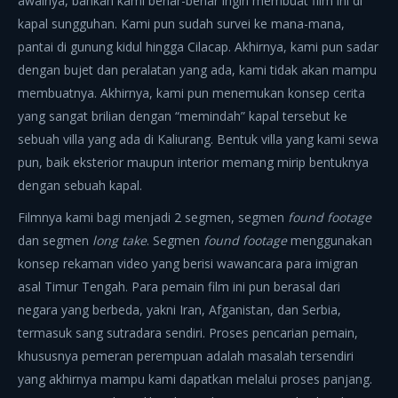
awalnya, bahkan kami benar-benar ingin membuat film ini di
kapal sungguhan. Kami pun sudah survei ke mana-mana,
pantai di gunung kidul hingga Cilacap. Akhirnya, kami pun sadar
dengan bujet dan peralatan yang ada, kami tidak akan mampu
membuatnya. Akhirnya, kami pun menemukan konsep cerita
yang sangat brilian dengan “memindah” kapal tersebut ke
sebuah villa yang ada di Kaliurang. Bentuk villa yang kami sewa
pun, baik eksterior maupun interior memang mirip bentuknya
dengan sebuah kapal.
Filmnya kami bagi menjadi 2 segmen, segmen
found footage
dan segmen
long take
. Segmen
found footage
menggunakan
konsep rekaman video yang berisi wawancara para imigran
asal Timur Tengah. Para pemain film ini pun berasal dari
negara yang berbeda, yakni Iran, Afganistan, dan Serbia,
termasuk sang sutradara sendiri. Proses pencarian pemain,
khususnya pemeran perempuan adalah masalah tersendiri
yang akhirnya mampu kami dapatkan melalui proses panjang.