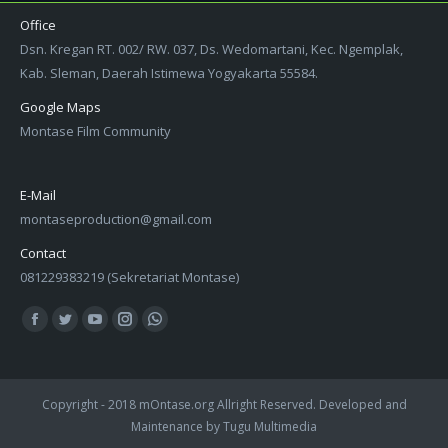
Office
Dsn. Kregan RT. 002/ RW. 037, Ds. Wedomartani, Kec. Ngemplak,
Kab. Sleman, Daerah Istimewa Yogyakarta 55584.
Google Maps
Montase Film Community
E-Mail
montaseproduction@gmail.com
Contact
081229383219 (Sekretariat Montase)
Find us on:
Facebook
Twitter
YouTube
Instagram
Whatsapp
Copyright - 2018 mOntase.org Allright Reserved. Developed and
Maintenance by
Tugu Multimedia