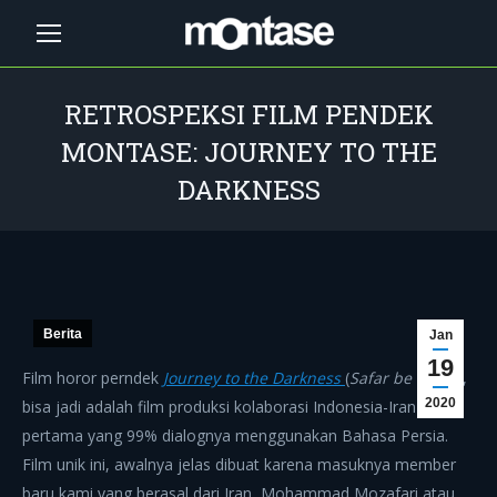
RETROSPEKSI FILM PENDEK
MONTASE: JOURNEY TO THE
DARKNESS
You are here:
Berita
Jan
19
Film horor perndek
Journey to the Darkness
(
Safar be Tariki
),
2020
bisa jadi adalah film produksi kolaborasi Indonesia-Iran
pertama yang 99% dialognya menggunakan Bahasa Persia.
Film unik ini, awalnya jelas dibuat karena masuknya member
baru kami yang berasal dari Iran, Mohammad Mozafari atau