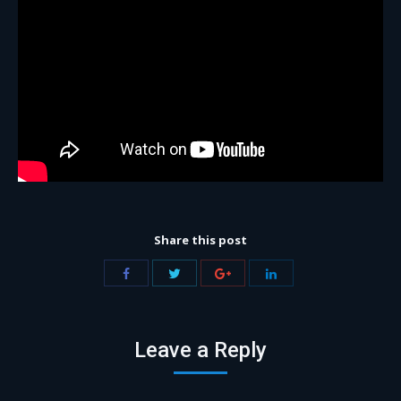
Share this post
Share
Share
Share
Share
with
with
with
with
Twitter
Facebook
Google+
LinkedIn
Leave a Reply