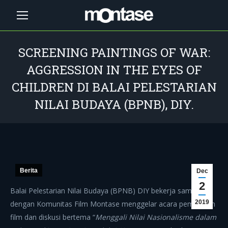
SCREENING PAINTINGS OF WAR:
AGGRESSION IN THE EYES OF
CHILDREN DI BALAI PELESTARIAN
NILAI BUDAYA (BPNB), DIY.
You are here:
Berita
Dec
2
Balai Pelestarian Nilai Budaya (BPNB) DIY bekerja sama
2019
dengan Komunitas Film Montase menggelar acara pemutaran
film dan diskusi bertema “
Menggali Nilai Nasionalisme dalam