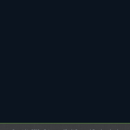
Dua Karya Montase Lolos Shortlist FFI
2022
Berita
By
Montase
October 18, 2022
Leave a comment
Dua karya komunitas montase lolos Tahap
Rekomendasi Asosiasi FFI (Festival Film Indonesia)
2022. Karya tersebut diantaranya, berupa karya tulisan
kritik film yang ditulis oleh Himawan Pratista dengan
judul “Pengabdi Setan 2: Communion, Sebuah Tribute
Horor untuk Horor?” dan bisa dibaca dalam situs
montasefilm.com melalui link ini. Selanjutnya karya film
pendek yang disutradari oleh Rian Apriansyah.…