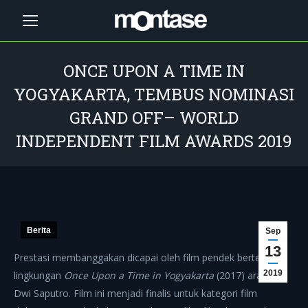
ONCE UPON A TIME IN
YOGYAKARTA, TEMBUS NOMINASI
GRAND OFF– WORLD
INDEPENDENT FILM AWARDS 2019
You are here:
Berita
Sep
13
Prestasi membanggakan dicapai oleh film pendek bertema
2019
lingkungan
Once Upon a Time in Yogyakarta
(2017) arahan
Dwi Saputro. Film ini menjadi finalis untuk kategori film