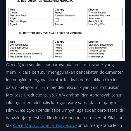
Once Upon
sendiri sebenarnya adalah film fiksi unik yang
memiliki cara bertutur menggunakan pendekatan dokumenter.
Ini mungkin mengapa, kurator festival memasukkan film ini
dalam ketagori ini. Film pendek fiksi unik yang didistribusikan
Montase Productions,
15,7 KM
arahan Rian Apriansyah tahun
lalu juga menjadi finalis kategori yang sama dalam ajang ini.
Film
Once Upon
sendiri sebelumnya juga sudah berprestasi di
banyak ajang festival film lokal maupun internasional. Silahkan
klik
Once Upon a Time in Yogyakarta
untuk mengetahui lebih