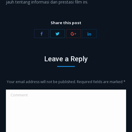
jauh tentang informasi dan prestasi film ini.
Share this post
Share
Share
Share
Share
with
with
with
with
Twitter
Facebook
Google+
LinkedIn
Leave a Reply
Your email address will not be published. Required fields are marked
*
Comment